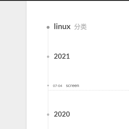
linux
分类
2021
screen
07-04
2020