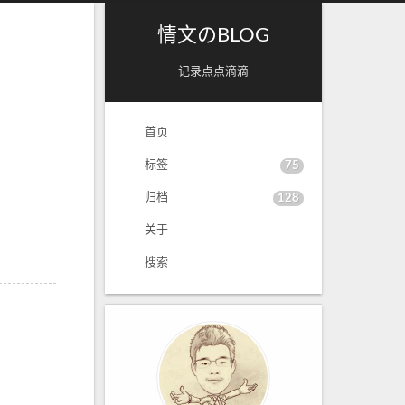
情文のBLOG
记录点点滴滴
首页
标签
75
归档
128
关于
搜索